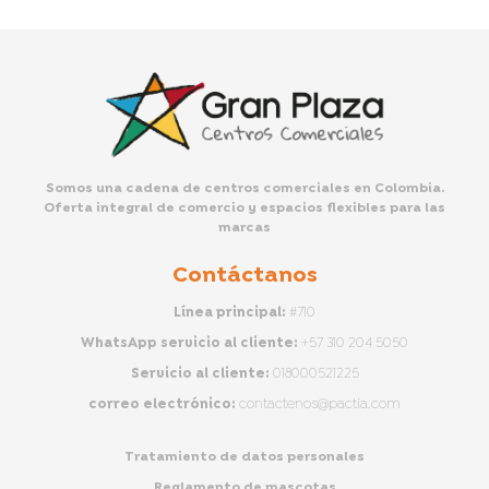
Somos una cadena de centros comerciales en Colombia.
Oferta integral de comercio y espacios flexibles para las
marcas
Contáctanos
Línea principal:
#710
WhatsApp servicio al cliente:
+57 310 204 5050
Servicio al cliente:
018000521225
correo electrónico:
contactenos@pactia.com
Tratamiento de datos personales
Reglamento de mascotas