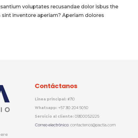
usantium voluptates recusandae dolor isbus the
 sint inventore aperiam? Aperiam dolores
Contáctanos
Línea principal:
#710
Whatsapp:
+57 310 204 5050
Servicio al cliente:
018000521225
Correo electrónico:
contactenos@pactia.com
para