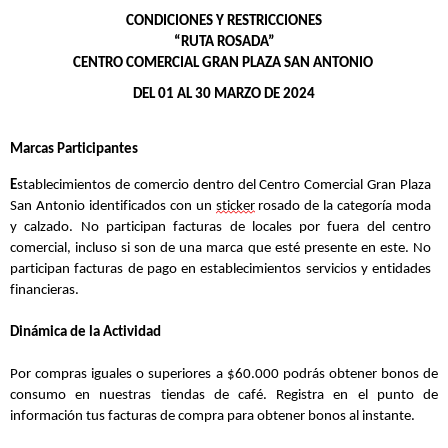
CONDICIONES Y RESTRICCIONES
“
RUTA ROSAD
A
”
CENTRO COMERCIAL
GRAN PLAZA
SAN ANTONIO
D
EL
0
1 AL 30 MARZO
DE 202
4
Marcas
Participantes
E
stablecimientos
de
com
ercio dentro
del Centro Comercial Gran Plaza
San Antonio
identificados con
u
n
sticker
rosado
de la categoría
moda
y calzado
.
No participan facturas de locales por fuera del centro
comercial, incluso si son de una marca que esté presente en este.
No
participan
facturas de pago
en establecimientos
servicios
y
entidades
financieras
.
Dinámica de la Actividad
Por compras
iguales o superiores a $
6
0.000
podrás
obtener bonos de
consumo en nuestras tiendas de café
. Registra
en el punto de
información
t
us
facturas
de compra
para obtener
bonos al instante
.