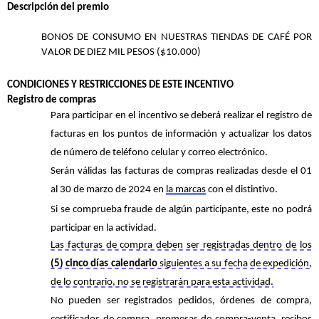
Descripción del premio
BONOS DE CONSUMO EN NUESTRAS TIENDAS DE
CAFÉ POR
VALOR DE DIEZ MIL PESOS ($10.000)
CONDICIONES Y RESTRICCIONES DE ESTE
INCENTIVO
Registro de compras
Para participar en el incentivo se deberá realizar el registro de
facturas en los puntos de información
y
actualizar los datos
de número de teléfono celular y correo electrónico
.
Serán
válidas
las
facturas
de
compras
realizadas
desd
e
el
0
1
a
l
3
0
de
marzo
de 202
4 en
la marcas
con el distintivo
.
Si se comprueba fraude de algún participante, este no podrá
participar en la
actividad.
Las facturas de compra deben ser registradas dentro de los
(5) cinco días calendario
siguientes a su fecha de
expedición,
de lo contrario, no se registrarán para esta actividad.
No pueden ser registrados pedidos, órdenes de compra
,