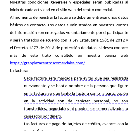
Nuestras condiciones generales y especiales serán publicadas al
inicio de cada actividad en el sitio web del centro comercial.
Al momento de registrar la factura se deberán entregar unos datos
básicos de contacto. Los datos suministrados en nuestros Puntos
de Información son entregados voluntariamente por el participante
y serán tratados de acuerdo con la Ley Estatutaria 1581 de 2012 y
el Decreto 1377 de 2013 de protección de datos, si desea conocer
más de este trato consúltelo en nuestra página web
https://granplazacentroscomerciales.com/
La factura:
Cada factura será marcada para evitar que sea registrada
nuevamente y se hará a nombre de la persona que figure
en la factura ya que tanto la factura como la participación
en la actividad son de carácter personal, no son
transferibles, negociables ni pueden ser comercializados o
canjeados por dinero.
Las facturas de pago de tarjetas de crédito, avances con la