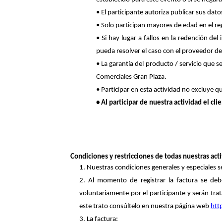
• El
participante
autoriza publicar sus dato
• Solo participan mayores de edad
en el r
• Si hay lugar a fallos en la
redención del 
pueda resolver el caso con el proveedor de
• La garantía del producto / servicio que 
Comerciales
Gran
Plaza.
• Participar en esta actividad no excluye qu
• Al participar de nuestra actividad el cli
Condiciones y restricciones de tod
a
s nuestr
as act
1. Nuestras condiciones generales y especiales se
2. Al momento de registrar la factura se de
voluntariamente por el participante y serán tr
este trato consúltelo en nuestra página web
htt
3. La factura: