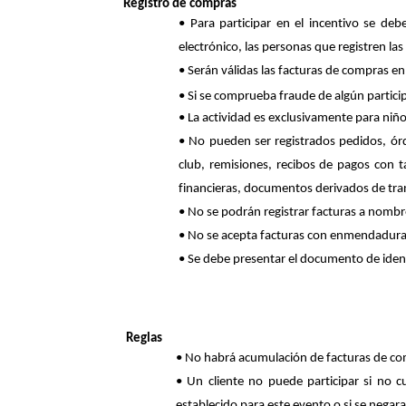
Registro de compras
• Para participar en el incentivo se deb
electrónico
, las personas que registren l
• Serán
válidas
las
factu
ras de
compras
en
• Si se comprueba fraude de algún particip
• La actividad es exclusivamente para
niñ
• No pueden ser registrados pedidos, ó
club, remisiones
, recibos de pagos con t
financieras, documentos derivados de tr
• No se podrán registrar facturas a nombr
• No se acepta facturas con
enmendadura
• Se debe presentar el documento de iden
Reglas
• No habrá acumulación de facturas de com
• Un cliente no puede
participar
si no c
establecido para este evento o si se negar