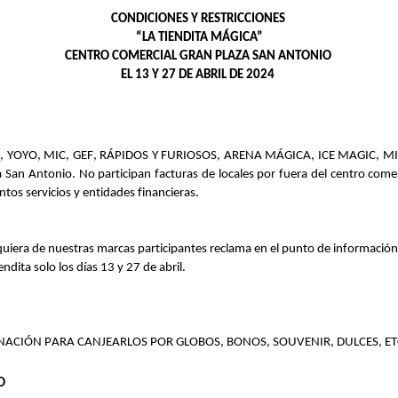
CONDICIONES Y RESTRICCIONES
“
LA TIENDITA MÁGICA
”
CENTRO COMERCIAL
GRAN PLAZA
SAN ANTONIO
EL
13
Y
2
7
DE ABRIL
DE 202
4
YOYO, MIC, GEF, RÁPIDOS Y FURIOSOS, ARENA MÁGICA, ICE MAGIC, MI
a
San
Antonio.
No participan facturas de locales por fuera del centro come
entos
servicios
y
entidades financieras
.
quiera de nuestras marcas participantes
reclama en el punto de
informació
endita solo
los días 13 y 27 de abril.
INACIÓN
PARA CANJEARLOS POR GLOBOS, BONOS, SOUVENIR, DULCES, ET
O