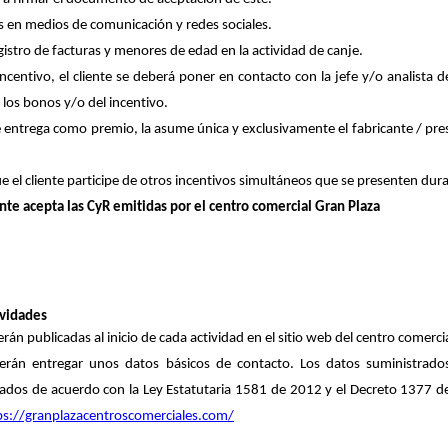
s en medios de comunicación y redes sociales.
egistro de facturas y menores de edad en
la actividad
de canje
.
incentivo
, el
cliente
se deberá poner en contacto con la jefe y/o analista 
 los
bon
os
y/o del
incentivo
.
se entrega como premio, la asume única y exclusivamente el
fabricante
/
pre
e el cliente
participe de otros incentivos simultáneos que se presenten dura
ente acepta las
CyR
emitidas por el centro comercial Gran Plaza
ividades
rán publicadas al inicio de cada actividad en el sitio web del centro comercia
berán entregar unos datos básicos de contacto. Los datos suministrad
atados de acuerdo con la Ley Estatutaria 1581 de 2012 y el Decreto 1377 
ps://granplazacentroscomerciales.com/