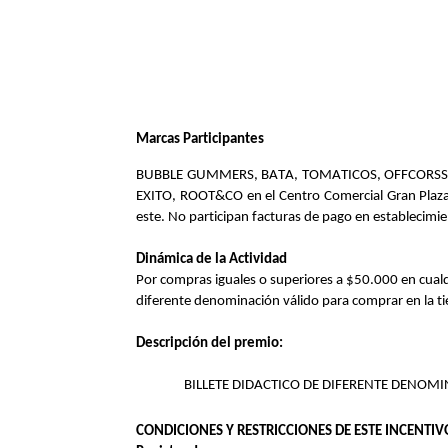
Marcas
Participantes
BUBBLE GUMMERS, BATA, TOMATICOS, OFFCORSS, 
EXITO, ROOT&CO
en
el Centro Comercial Gran Plaz
este.
No participan
facturas de pago
en establecimi
Dinámica de la Actividad
P
or compras
iguales o superio
res a $
5
0.000 en
cual
diferente denominación
válido
para comprar en la ti
Descripción del premio
:
BILLETE DIDACTICO DE DIFERENTE DENOM
CONDICIONES Y RESTRICCIONES DE ESTE
INCENTIV