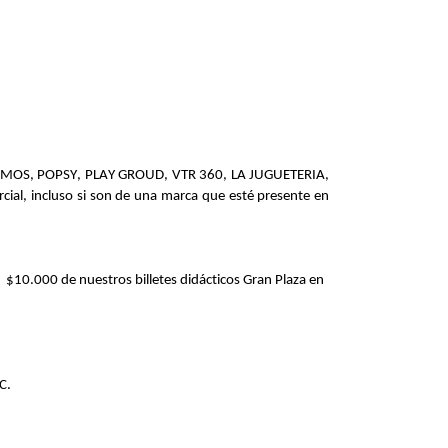
MOS, POPSY, PLAY GROUD, VTR 360, LA JUGUETERIA,
rcial, incluso si son de una marca que esté presente en
n
$
10.000 de nuestros
billete
s
didáctico
s Gran Plaza
e
n
C
.