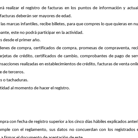
erá realizar el registro de facturas en los puntos de información
y
actua
as facturas deberán ser mayores de edad
.
 las marcas
infantiles, recibe billetes, para que compres lo que quieras en n
ante, este no podrá participar en la
actividad.
os
desde el primer año
.
rdenes de compra
, certificados de compra, promesas de
compraventa
, re
arjetas de crédito,
certificados de cambio,
comprobantes de pago de servi
ansacciones
realizadas en establecimientos de crédito, facturas de venta onl
e de terceros.
s
o
tachaduras
.
tidad al momento de hacer el registro
.
pra con fecha de registro superior a los cinco días hábiles explicados ant
umple con el reglamento, sus datos no concuerdan con los registrados 
a a firmar el documento de aceptación de este.