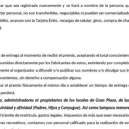
tar que sea registrada nuevamente y se hará a nombre de la persona que
ácter personal, no son transferibles, negociables ni pueden ser comercializa
édito, avances con la Tarjeta Éxito, recargas de celular, giros, compra de ch
d
.
de entrega al momento de recibir el premio, aceptando el total conocimiento
asumidas directamente por los fabricantes de
estos
, eximiendo por completo
mente al organizador a difundir y/o publicar sus nombres y/o divulgar sus i
nvenientes, sin derecho a compensación alguna.
ar el premio físicamente el mismo día o establecer un tiempo de entrega q
e
perderá
.
a, administradores ni propietarios de los locales de Gran Plaza, de l
uinidad y afinidad (Padres, Hijos y Conyugue). Así como tampoco menore
 trámite de matrícula, gastos legales, impuestos de más que sean necesarios
ines recreativos, contamos con personal calificado para la realización de
es