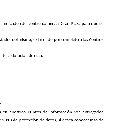
de mercadeo del centro comercial Gran Plaza para que se
stador
del
mismo,
eximiendo
por
completo
a
los
Centros
nte la duración de esta.
l.
os en nuestros Puntos de Información son entregados
de 2013 de protección de datos, si desea conocer más de