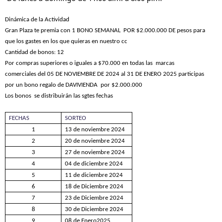
Dinámica de la Actividad
Gran Plaza te premia con
1 BONO SEMANAL POR $2.000.000 DE pesos para
que los gastes en los que quieras en nuestro cc
Cantidad de bonos: 12
Por compras superiores o iguales a $
7
0.000 en
todas las
marcas
comerciales
del
05 DE NOVIEMBRE DE 2024
al
31 DE ENERO 2025
participas
por un bono regalo de DAVIVIENDA por $2.000.000
Los
bonos
se distribuirán
las sgtes fechas
FECHAS
SORTEO
1
13 de noviembre 2024
2
20 de noviembre 2024
3
27 de noviembre 2024
4
04 de diciembre 2024
5
11 de diciembre 2024
6
18 de Diciembre 2024
7
23 de Diciembre 2024
8
30 de Diciembre 2024
9
08 de Enero2025