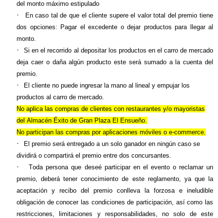
del monto máximo estipulado
·
En caso tal de que el cliente supere el valor total del premio tiene
dos opciones: Pagar el excedente o dejar productos para llegar al
monto.
·
Si en el recorrido al depositar los productos en el carro de mercado
deja caer o daña algún producto este será sumado a la cuenta del
premio.
·
El cliente no puede ingresar la mano al lineal y empujar los
productos al carro de mercado.
No aplica las compras de clientes con restaurantes y/o mayoristas
del Almacén Éxito de Gran Plaza El Ensueño.
No participan las compras por aplicaciones móviles o e-
commerce
.
·
El premio será entregado a un solo ganador en ningún caso se
dividirá o compartirá el premio entre dos concursantes.
·
Toda persona que deseé participar en el evento o reclamar un
premio, deberá tener conocimiento de este reglamento, ya que la
aceptación y recibo del premio conlleva la forzosa e ineludible
obligación de conocer las condiciones de participación, así como las
restricciones, limitaciones y responsabilidades, no solo de este